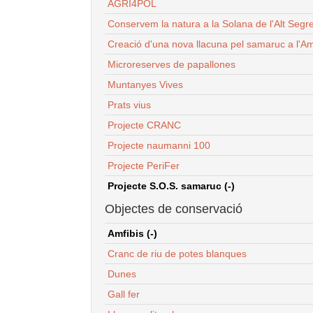
AGRI4POL
Conservem la natura a la Solana de l'Alt Segr
Creació d'una nova llacuna pel samaruc a l'Am
Microreserves de papallones
Muntanyes Vives
Prats vius
Projecte CRANC
Projecte naumanni 100
Projecte PeriFer
Projecte S.O.S. samaruc (-)
Objectes de conservació
Amfibis (-)
Cranc de riu de potes blanques
Dunes
Gall fer