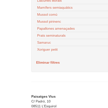
Llacunes litorals
Mamífers semiaquàtics
Mussol comú
Mussol pirinenc
Papallones amenaçades
Prats seminaturals
Samaruc
Xoriguer petit
Eliminar filtres
Paisatges Vius
C/ Padró, 10
08511 L’Esquirol