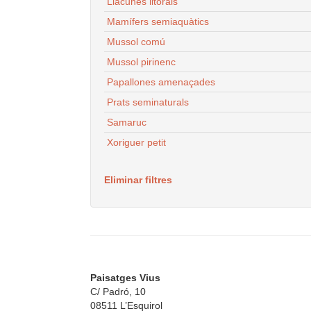
Llacunes litorals
Mamífers semiaquàtics
Mussol comú
Mussol pirinenc
Papallones amenaçades
Prats seminaturals
Samaruc
Xoriguer petit
Eliminar filtres
Paisatges Vius
C/ Padró, 10
08511 L’Esquirol