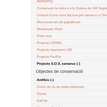
AGRI4POL
Conservem la natura a la Solana de l'Alt Segr
Creació d'una nova llacuna pel samaruc a l'Am
Microreserves de papallones
Muntanyes Vives
Prats vius
Projecte CRANC
Projecte naumanni 100
Projecte PeriFer
Projecte S.O.S. samaruc (-)
Objectes de conservació
Amfibis (-)
Cranc de riu de potes blanques
Dunes
Gall fer