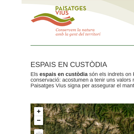
ESPAIS EN CUSTÒDIA
Els
espais en custòdia
són els indrets on 
conservació: acostumen a tenir uns valors n
Paisatges Vius signa per assegurar el mante
+
−