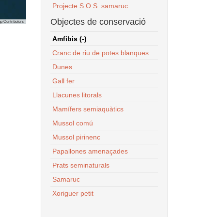
Projecte S.O.S. samaruc
Objectes de conservació
p Contributors
Amfibis (-)
Cranc de riu de potes blanques
Dunes
Gall fer
Llacunes litorals
Mamífers semiaquàtics
Mussol comú
Mussol pirinenc
Papallones amenaçades
Prats seminaturals
Samaruc
Xoriguer petit