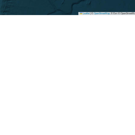
Leaflet
|
©
OpenStreetMap
, © Esri © OpenStreetMa