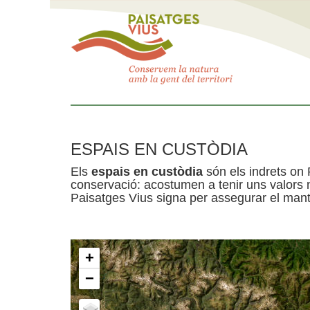
ESPAIS EN CUSTÒDIA
Els
espais en custòdia
són els indrets on 
conservació: acostumen a tenir uns valors n
Paisatges Vius signa per assegurar el mante
+
−