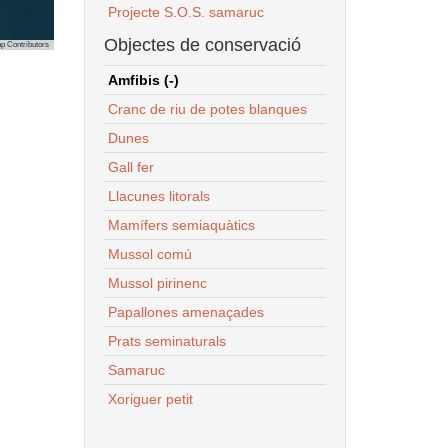
Projecte S.O.S. samaruc
Objectes de conservació
p Contributors
Amfibis (-)
Cranc de riu de potes blanques
Dunes
Gall fer
Llacunes litorals
Mamífers semiaquàtics
Mussol comú
Mussol pirinenc
Papallones amenaçades
Prats seminaturals
Samaruc
Xoriguer petit