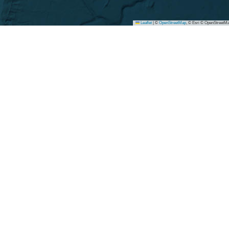
Leaflet
|
©
OpenStreetMap
, © Esri © OpenStreetMa