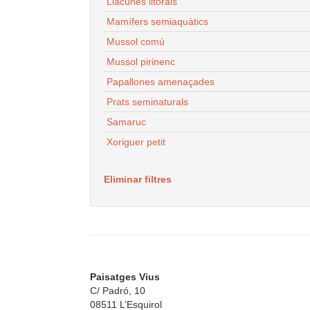
Llacunes litorals
Mamífers semiaquàtics
Mussol comú
Mussol pirinenc
Papallones amenaçades
Prats seminaturals
Samaruc
Xoriguer petit
Eliminar filtres
Paisatges Vius
C/ Padró, 10
08511 L’Esquirol