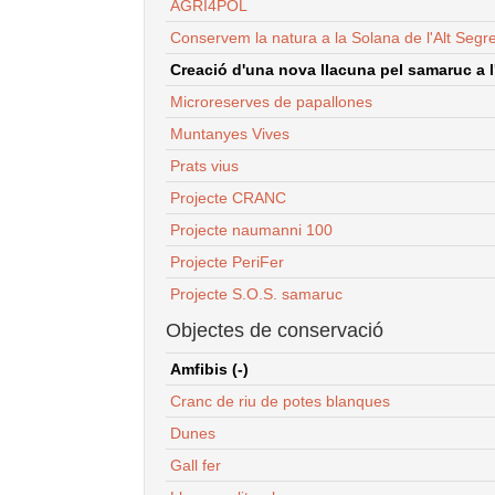
AGRI4POL
Conservem la natura a la Solana de l'Alt Segr
Creació d'una nova llacuna pel samaruc a l'
Microreserves de papallones
Muntanyes Vives
Prats vius
Projecte CRANC
Projecte naumanni 100
Projecte PeriFer
Projecte S.O.S. samaruc
Objectes de conservació
Amfibis (-)
Cranc de riu de potes blanques
Dunes
Gall fer