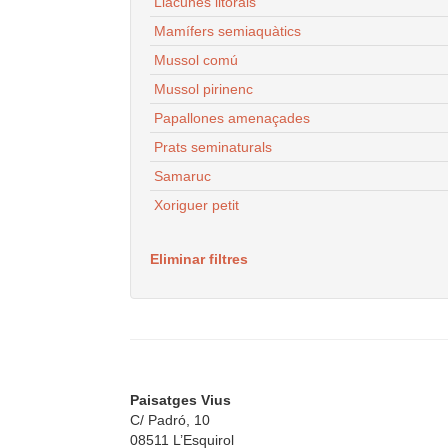
Llacunes litorals
Mamífers semiaquàtics
Mussol comú
Mussol pirinenc
Papallones amenaçades
Prats seminaturals
Samaruc
Xoriguer petit
Eliminar filtres
Paisatges Vius
C/ Padró, 10
08511 L’Esquirol