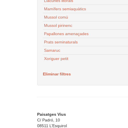
Llacunes litorals
Mamífers semiaquàtics
Mussol comú
Mussol pirinenc
Papallones amenaçades
Prats seminaturals
Samaruc
Xoriguer petit
Eliminar filtres
Paisatges Vius
C/ Padró, 10
08511 L’Esquirol