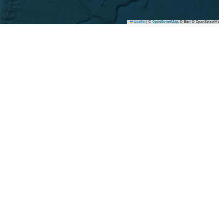
Leaflet
|
©
OpenStreetMap
, © Esri © OpenStreetMa