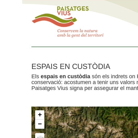
ESPAIS EN CUSTÒDIA
Els
espais en custòdia
són els indrets on 
conservació: acostumen a tenir uns valors n
Paisatges Vius signa per assegurar el mante
+
−