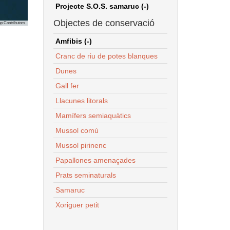
Projecte S.O.S. samaruc (-)
Objectes de conservació
p Contributors
Amfibis (-)
Cranc de riu de potes blanques
Dunes
Gall fer
Llacunes litorals
Mamífers semiaquàtics
Mussol comú
Mussol pirinenc
Papallones amenaçades
Prats seminaturals
Samaruc
Xoriguer petit