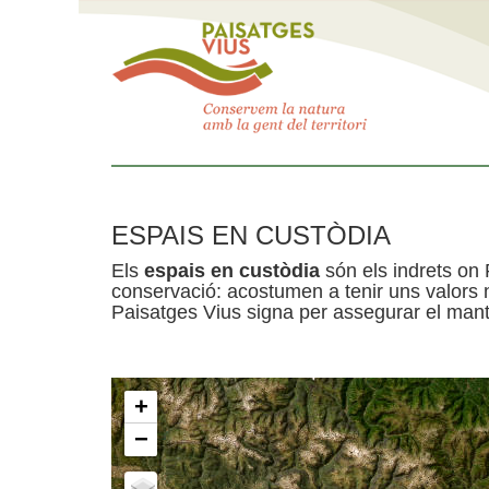
ESPAIS EN CUSTÒDIA
Els
espais en custòdia
són els indrets on 
conservació: acostumen a tenir uns valors n
Paisatges Vius signa per assegurar el mante
+
−