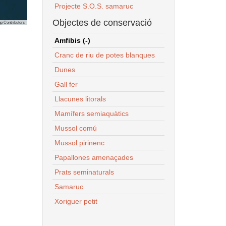
Projecte S.O.S. samaruc
Objectes de conservació
p Contributors
Amfibis (-)
Cranc de riu de potes blanques
Dunes
Gall fer
Llacunes litorals
Mamífers semiaquàtics
Mussol comú
Mussol pirinenc
Papallones amenaçades
Prats seminaturals
Samaruc
Xoriguer petit