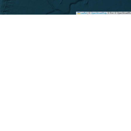
Leaflet
|
©
OpenStreetMap
, © Esri © OpenStreetMa