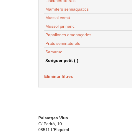
Llacunes litorals
Mamífers semiaquàtics
Mussol comú
Mussol pirinenc
Papallones amenaçades
Prats seminaturals
Samaruc
Xoriguer petit (-)
Eliminar filtres
Paisatges Vius
C/ Padró, 10
08511 L’Esquirol