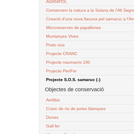
AGRI4POL
Conservem la natura a la Solana de l'Alt Segr
Creació d'una nova llacuna pel samaruc a l'Am
Microreserves de papallones
Muntanyes Vives
Prats vius
Projecte CRANC
Projecte naumanni 100
Projecte PeriFer
Projecte S.O.S. samaruc (-)
Objectes de conservació
Amfibis
Cranc de riu de potes blanques
Dunes
Gall fer