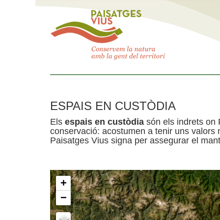
ESPAIS EN CUSTÒDIA
Els
espais en custòdia
són els indrets on 
conservació: acostumen a tenir uns valors n
Paisatges Vius signa per assegurar el mante
+
−