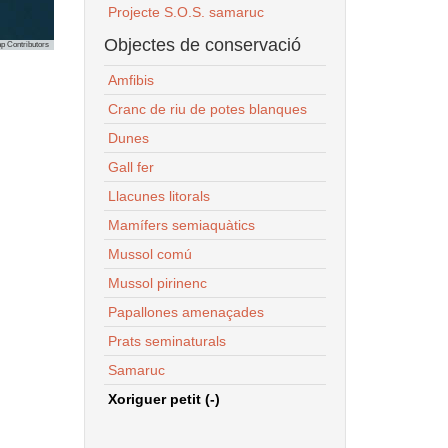
Projecte S.O.S. samaruc
Objectes de conservació
p Contributors
Amfibis
Cranc de riu de potes blanques
Dunes
Gall fer
Llacunes litorals
Mamífers semiaquàtics
Mussol comú
Mussol pirinenc
Papallones amenaçades
Prats seminaturals
Samaruc
Xoriguer petit (-)