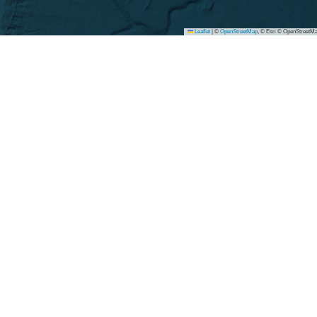
Leaflet
|
©
OpenStreetMap
, © Esri © OpenStreetMa