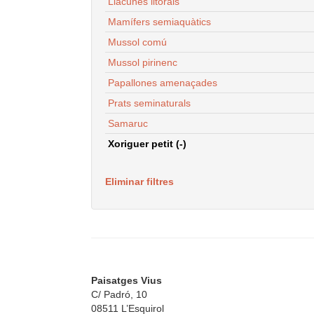
Llacunes litorals
Mamífers semiaquàtics
Mussol comú
Mussol pirinenc
Papallones amenaçades
Prats seminaturals
Samaruc
Xoriguer petit (-)
Eliminar filtres
Paisatges Vius
C/ Padró, 10
08511 L’Esquirol