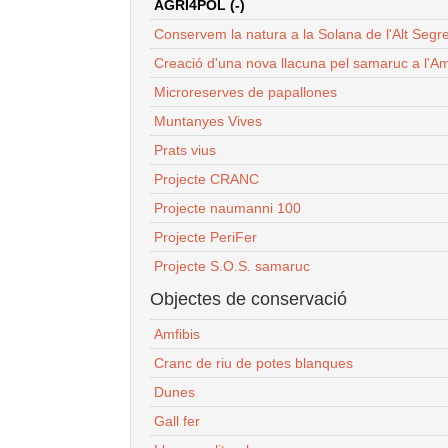
AGRI4POL (-)
Conservem la natura a la Solana de l'Alt Segr
Creació d'una nova llacuna pel samaruc a l'Am
Microreserves de papallones
Muntanyes Vives
Prats vius
Projecte CRANC
Projecte naumanni 100
Projecte PeriFer
Projecte S.O.S. samaruc
Objectes de conservació
Amfibis
Cranc de riu de potes blanques
Dunes
Gall fer