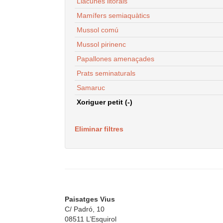
Llacunes litorals
Mamífers semiaquàtics
Mussol comú
Mussol pirinenc
Papallones amenaçades
Prats seminaturals
Samaruc
Xoriguer petit (-)
Eliminar filtres
Paisatges Vius
C/ Padró, 10
08511 L’Esquirol