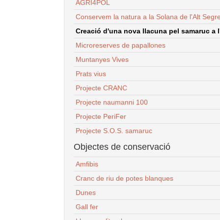
AGRI4POL
Conservem la natura a la Solana de l'Alt Segr
Creació d'una nova llacuna pel samaruc a l'
Microreserves de papallones
Muntanyes Vives
Prats vius
Projecte CRANC
Projecte naumanni 100
Projecte PeriFer
Projecte S.O.S. samaruc
Objectes de conservació
Amfibis
Cranc de riu de potes blanques
Dunes
Gall fer