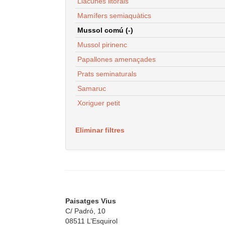
Llacunes litorals
Mamífers semiaquàtics
Mussol comú (-)
Mussol pirinenc
Papallones amenaçades
Prats seminaturals
Samaruc
Xoriguer petit
Eliminar filtres
Paisatges Vius
C/ Padró, 10
08511 L’Esquirol