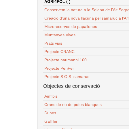
AGRI4POL (-)
Conservem la natura a la Solana de l'Alt Segr
Creació d'una nova llacuna pel samaruc a l'Am
Microreserves de papallones
Muntanyes Vives
Prats vius
Projecte CRANC
Projecte naumanni 100
Projecte PeriFer
Projecte S.O.S. samaruc
Objectes de conservació
Amfibis
Cranc de riu de potes blanques
Dunes
Gall fer