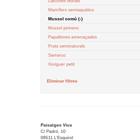
Llacunes litorals
Mamífers semiaquàtics
Mussol comú (-)
Mussol pirinenc
Papallones amenaçades
Prats seminaturals
Samaruc
Xoriguer petit
Eliminar filtres
Paisatges Vius
C/ Padró, 10
08511 L’Esquirol