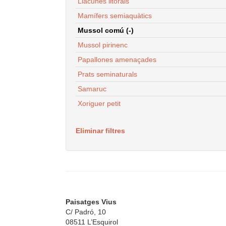
Llacunes litorals
Mamífers semiaquàtics
Mussol comú (-)
Mussol pirinenc
Papallones amenaçades
Prats seminaturals
Samaruc
Xoriguer petit
Eliminar filtres
Paisatges Vius
C/ Padró, 10
08511 L’Esquirol