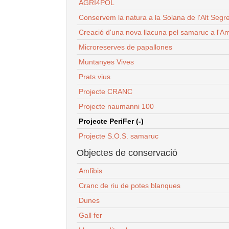
AGRI4POL
Conservem la natura a la Solana de l'Alt Segr
Creació d'una nova llacuna pel samaruc a l'Am
Microreserves de papallones
Muntanyes Vives
Prats vius
Projecte CRANC
Projecte naumanni 100
Projecte PeriFer (-)
Projecte S.O.S. samaruc
Objectes de conservació
Amfibis
Cranc de riu de potes blanques
Dunes
Gall fer