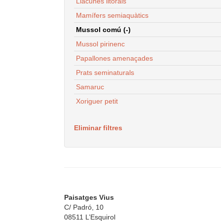
Llacunes litorals
Mamífers semiaquàtics
Mussol comú (-)
Mussol pirinenc
Papallones amenaçades
Prats seminaturals
Samaruc
Xoriguer petit
Eliminar filtres
Paisatges Vius
C/ Padró, 10
08511 L’Esquirol