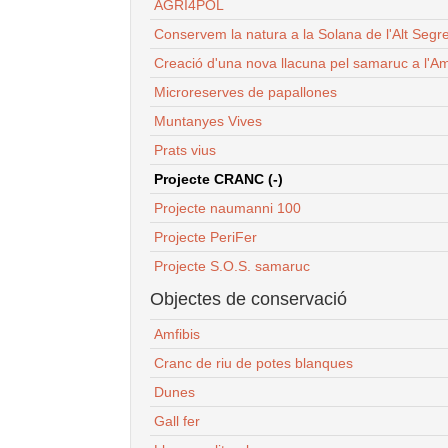
AGRI4POL
Conservem la natura a la Solana de l'Alt Segr
Creació d'una nova llacuna pel samaruc a l'Am
Microreserves de papallones
Muntanyes Vives
Prats vius
Projecte CRANC (-)
Projecte naumanni 100
Projecte PeriFer
Projecte S.O.S. samaruc
Objectes de conservació
Amfibis
Cranc de riu de potes blanques
Dunes
Gall fer