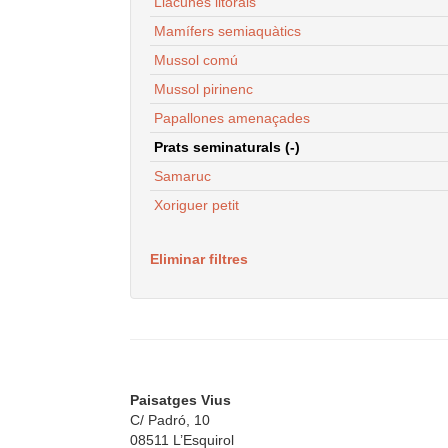
Llacunes litorals
Mamífers semiaquàtics
Mussol comú
Mussol pirinenc
Papallones amenaçades
Prats seminaturals (-)
Samaruc
Xoriguer petit
Eliminar filtres
Paisatges Vius
C/ Padró, 10
08511 L’Esquirol