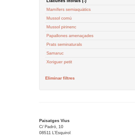
Llacunes litorals (-)
Mamífers semiaquàtics
Mussol comú
Mussol pirinenc
Papallones amenaçades
Prats seminaturals
Samaruc
Xoriguer petit
Eliminar filtres
Paisatges Vius
C/ Padró, 10
08511 L’Esquirol