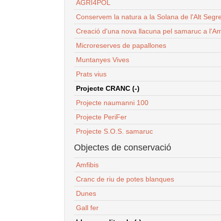
AGRI4POL
Conservem la natura a la Solana de l'Alt Segr
Creació d'una nova llacuna pel samaruc a l'Am
Microreserves de papallones
Muntanyes Vives
Prats vius
Projecte CRANC (-)
Projecte naumanni 100
Projecte PeriFer
Projecte S.O.S. samaruc
Objectes de conservació
Amfibis
Cranc de riu de potes blanques
Dunes
Gall fer