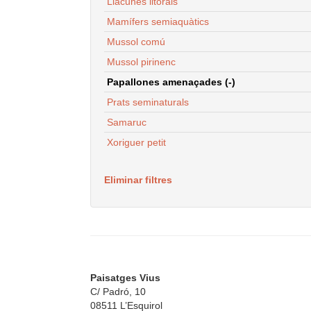
Llacunes litorals
Mamífers semiaquàtics
Mussol comú
Mussol pirinenc
Papallones amenaçades (-)
Prats seminaturals
Samaruc
Xoriguer petit
Eliminar filtres
Paisatges Vius
C/ Padró, 10
08511 L’Esquirol