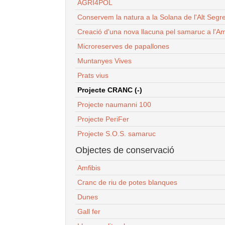
AGRI4POL
Conservem la natura a la Solana de l'Alt Segr
Creació d'una nova llacuna pel samaruc a l'Am
Microreserves de papallones
Muntanyes Vives
Prats vius
Projecte CRANC (-)
Projecte naumanni 100
Projecte PeriFer
Projecte S.O.S. samaruc
Objectes de conservació
Amfibis
Cranc de riu de potes blanques
Dunes
Gall fer