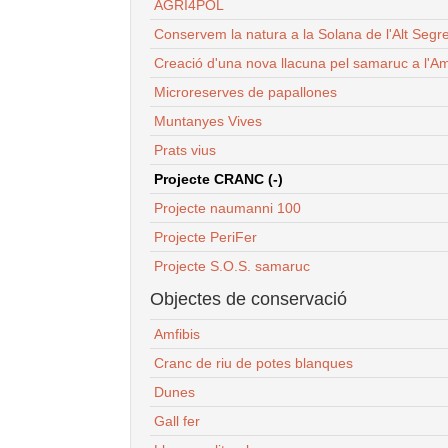
AGRI4POL
Conservem la natura a la Solana de l'Alt Segr
Creació d'una nova llacuna pel samaruc a l'Am
Microreserves de papallones
Muntanyes Vives
Prats vius
Projecte CRANC (-)
Projecte naumanni 100
Projecte PeriFer
Projecte S.O.S. samaruc
Objectes de conservació
Amfibis
Cranc de riu de potes blanques
Dunes
Gall fer