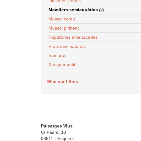
Llacunes litorals
Mamífers semiaquàtics (-)
Mussol comú
Mussol pirinenc
Papallones amenaçades
Prats seminaturals
Samaruc
Xoriguer petit
Eliminar filtres
Paisatges Vius
C/ Padró, 10
08511 L’Esquirol