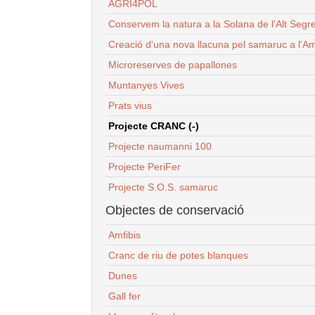
AGRI4POL
Conservem la natura a la Solana de l'Alt Segr
Creació d'una nova llacuna pel samaruc a l'Am
Microreserves de papallones
Muntanyes Vives
Prats vius
Projecte CRANC (-)
Projecte naumanni 100
Projecte PeriFer
Projecte S.O.S. samaruc
Objectes de conservació
Amfibis
Cranc de riu de potes blanques
Dunes
Gall fer