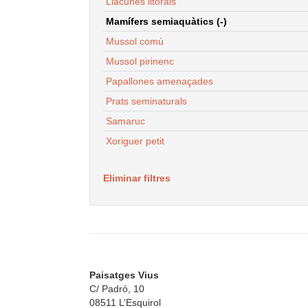
Llacunes litorals
Mamífers semiaquàtics (-)
Mussol comú
Mussol pirinenc
Papallones amenaçades
Prats seminaturals
Samaruc
Xoriguer petit
Eliminar filtres
Paisatges Vius
C/ Padró, 10
08511 L’Esquirol