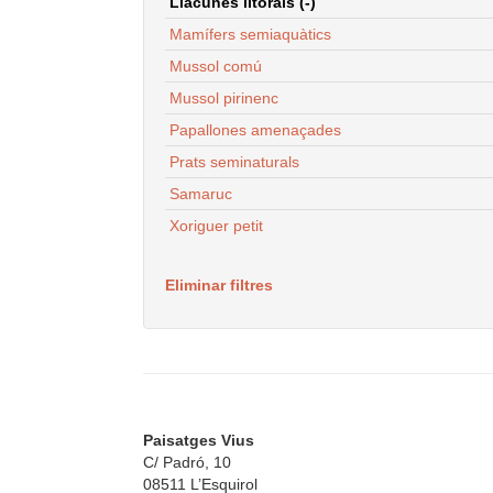
Llacunes litorals (-)
Mamífers semiaquàtics
Mussol comú
Mussol pirinenc
Papallones amenaçades
Prats seminaturals
Samaruc
Xoriguer petit
Eliminar filtres
Paisatges Vius
C/ Padró, 10
08511 L’Esquirol