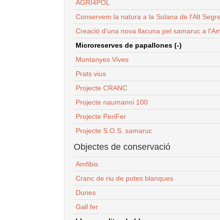
AGRI4POL
Conservem la natura a la Solana de l'Alt Segr
Creació d'una nova llacuna pel samaruc a l'Am
Microreserves de papallones (-)
Muntanyes Vives
Prats vius
Projecte CRANC
Projecte naumanni 100
Projecte PeriFer
Projecte S.O.S. samaruc
Objectes de conservació
Amfibis
Cranc de riu de potes blanques
Dunes
Gall fer