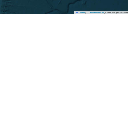
Leaflet
|
©
OpenStreetMap
, © Esri © OpenStreetMa