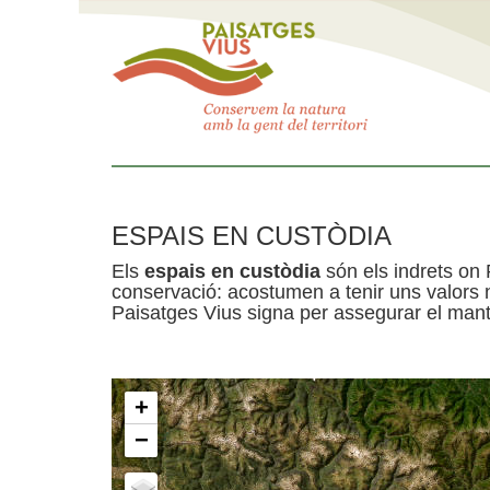
ESPAIS EN CUSTÒDIA
Els
espais en custòdia
són els indrets on 
conservació: acostumen a tenir uns valors n
Paisatges Vius signa per assegurar el mante
+
−