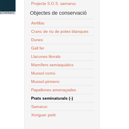
Projecte S.O.S. samaruc
Objectes de conservació
p Contributors
Amfibis
Cranc de riu de potes blanques
Dunes
Gall fer
Llacunes litorals
Mamífers semiaquàtics
Mussol comú
Mussol pirinenc
Papallones amenaçades
Prats seminaturals (-)
Samaruc
Xoriguer petit