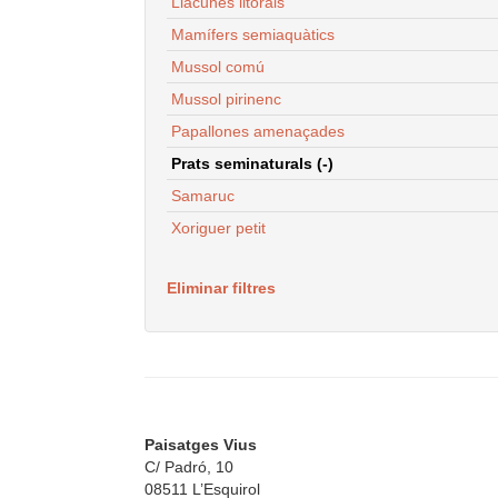
Llacunes litorals
Mamífers semiaquàtics
Mussol comú
Mussol pirinenc
Papallones amenaçades
Prats seminaturals (-)
Samaruc
Xoriguer petit
Eliminar filtres
Paisatges Vius
C/ Padró, 10
08511 L’Esquirol