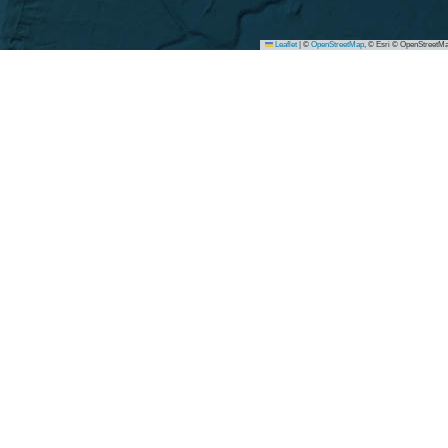
Leaflet
|
©
OpenStreetMap
, © Esri © OpenStreetMa