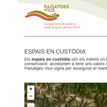
ESPAIS EN CUSTÒDIA
Els
espais en custòdia
són els indrets on 
conservació: acostumen a tenir uns valors n
Paisatges Vius signa per assegurar el mante
+
−