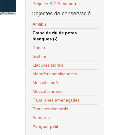
Projecte S.O.S. samaruc
Objectes de conservació
p Contributors
Amfibis
Cranc de riu de potes
blanques (-)
Dunes
Gall fer
Llacunes litorals
Mamífers semiaquàtics
Mussol comú
Mussol pirinenc
Papallones amenaçades
Prats seminaturals
Samaruc
Xoriguer petit