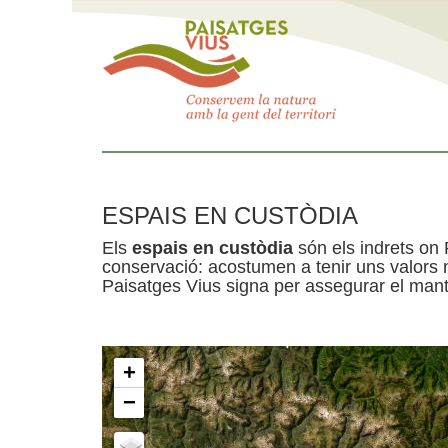
ESPAIS EN CUSTÒDIA
Els
espais en custòdia
són els indrets on 
conservació: acostumen a tenir uns valors n
Paisatges Vius signa per assegurar el mante
+
−