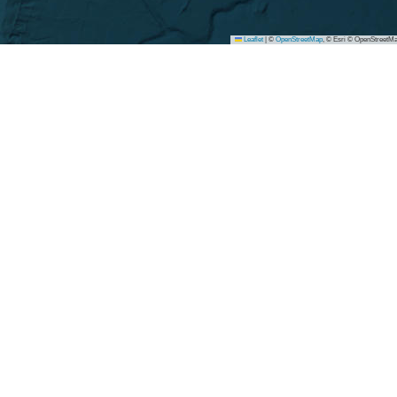
Leaflet
|
©
OpenStreetMap
, © Esri © OpenStreetMa