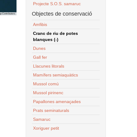
Projecte S.O.S. samaruc
Objectes de conservació
p Contributors
Amfibis
Cranc de riu de potes
blanques (-)
Dunes
Gall fer
Llacunes litorals
Mamífers semiaquàtics
Mussol comú
Mussol pirinenc
Papallones amenaçades
Prats seminaturals
Samaruc
Xoriguer petit