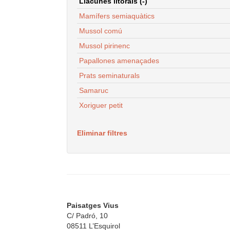
Llacunes litorals (-)
Mamífers semiaquàtics
Mussol comú
Mussol pirinenc
Papallones amenaçades
Prats seminaturals
Samaruc
Xoriguer petit
Eliminar filtres
Paisatges Vius
C/ Padró, 10
08511 L’Esquirol