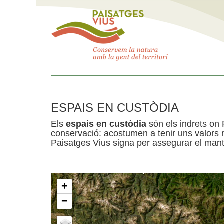
ESPAIS EN CUSTÒDIA
Els
espais en custòdia
són els indrets on 
conservació: acostumen a tenir uns valors n
Paisatges Vius signa per assegurar el mante
+
−