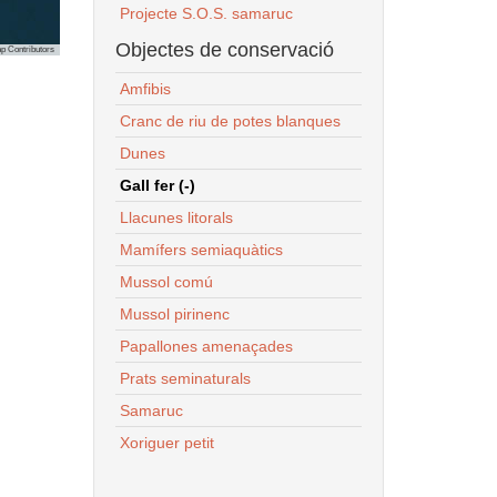
Projecte S.O.S. samaruc
Objectes de conservació
p Contributors
Amfibis
Cranc de riu de potes blanques
Dunes
Gall fer (-)
Llacunes litorals
Mamífers semiaquàtics
Mussol comú
Mussol pirinenc
Papallones amenaçades
Prats seminaturals
Samaruc
Xoriguer petit