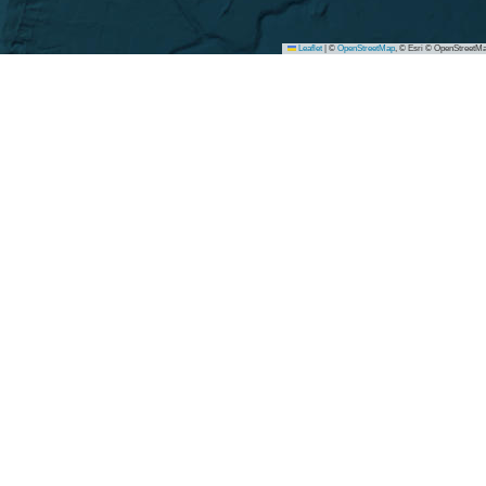
Leaflet
|
©
OpenStreetMap
, © Esri © OpenStreetMa