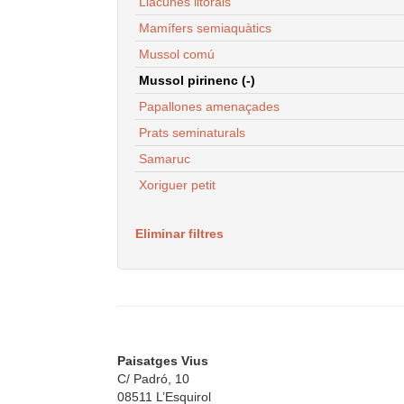
Llacunes litorals
Mamífers semiaquàtics
Mussol comú
Mussol pirinenc (-)
Papallones amenaçades
Prats seminaturals
Samaruc
Xoriguer petit
Eliminar filtres
Paisatges Vius
C/ Padró, 10
08511 L’Esquirol