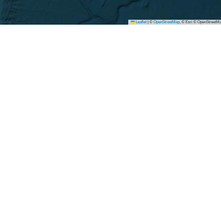
Leaflet
|
©
OpenStreetMap
, © Esri © OpenStreetMa