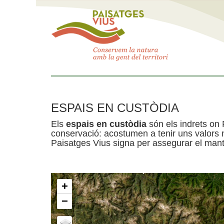
ESPAIS EN CUSTÒDIA
Els
espais en custòdia
són els indrets on 
conservació: acostumen a tenir uns valors n
Paisatges Vius signa per assegurar el mante
+
−