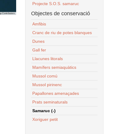
Projecte S.O.S. samaruc
Objectes de conservació
p Contributors
Amfibis
Cranc de riu de potes blanques
Dunes
Gall fer
Llacunes litorals
Mamífers semiaquàtics
Mussol comú
Mussol pirinenc
Papallones amenaçades
Prats seminaturals
Samaruc (-)
Xoriguer petit