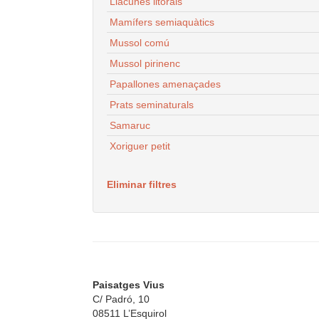
Llacunes litorals
Mamífers semiaquàtics
Mussol comú
Mussol pirinenc
Papallones amenaçades
Prats seminaturals
Samaruc
Xoriguer petit
Eliminar filtres
Paisatges Vius
C/ Padró, 10
08511 L’Esquirol