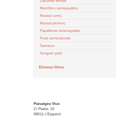
Llacunes litorals
Mamífers semiaquàtics
Mussol comú
Mussol pirinenc
Papallones amenaçades
Prats seminaturals
Samaruc
Xoriguer petit
Eliminar filtres
Paisatges Vius
C/ Padró, 10
08511 L’Esquirol