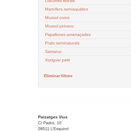
Llacunes litorals
Mamífers semiaquàtics
Mussol comú
Mussol pirinenc
Papallones amenaçades
Prats seminaturals
Samaruc
Xoriguer petit
Eliminar filtres
Paisatges Vius
C/ Padró, 10
08511 L’Esquirol