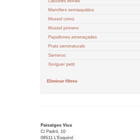
Llacunes litorals
Mamífers semiaquàtics
Mussol comú
Mussol pirinenc
Papallones amenaçades
Prats seminaturals
Samaruc
Xoriguer petit
Eliminar filtres
Paisatges Vius
C/ Padró, 10
08511 L’Esquirol