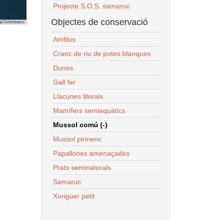
Projecte S.O.S. samaruc
Objectes de conservació
p Contributors
Amfibis
Cranc de riu de potes blanques
Dunes
Gall fer
Llacunes litorals
Mamífers semiaquàtics
Mussol comú (-)
Mussol pirinenc
Papallones amenaçades
Prats seminaturals
Samaruc
Xoriguer petit