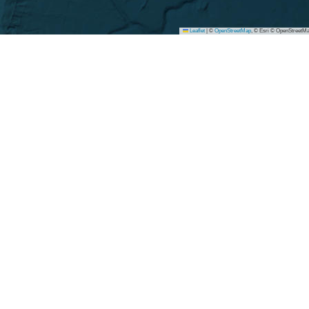
Leaflet
|
©
OpenStreetMap
, © Esri © OpenStreetMa