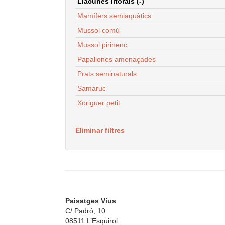
Llacunes litorals (-)
Mamífers semiaquàtics
Mussol comú
Mussol pirinenc
Papallones amenaçades
Prats seminaturals
Samaruc
Xoriguer petit
Eliminar filtres
Paisatges Vius
C/ Padró, 10
08511 L’Esquirol