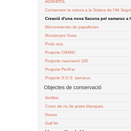
AGRI4POL
Conservem la natura a la Solana de l'Alt Segr
Creació d'una nova llacuna pel samaruc a l'
Microreserves de papallones
Muntanyes Vives
Prats vius
Projecte CRANC
Projecte naumanni 100
Projecte PeriFer
Projecte S.O.S. samaruc
Objectes de conservació
Amfibis
Cranc de riu de potes blanques
Dunes
Gall fer