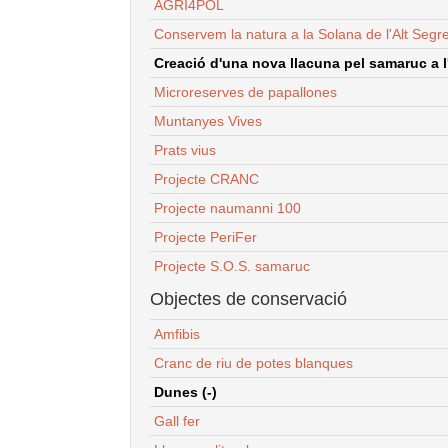
AGRI4POL
Conservem la natura a la Solana de l'Alt Segr
Creació d'una nova llacuna pel samaruc a l'
Microreserves de papallones
Muntanyes Vives
Prats vius
Projecte CRANC
Projecte naumanni 100
Projecte PeriFer
Projecte S.O.S. samaruc
Objectes de conservació
Amfibis
Cranc de riu de potes blanques
Dunes (-)
Gall fer