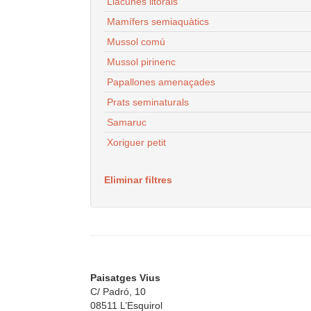
Llacunes litorals
Mamífers semiaquàtics
Mussol comú
Mussol pirinenc
Papallones amenaçades
Prats seminaturals
Samaruc
Xoriguer petit
Eliminar filtres
Paisatges Vius
C/ Padró, 10
08511 L’Esquirol