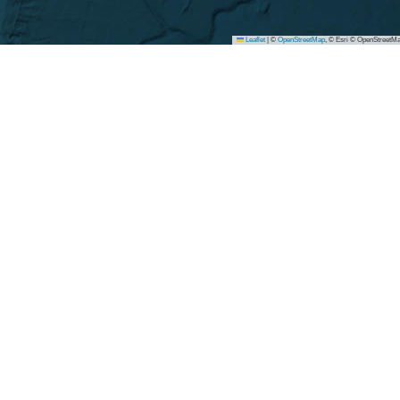
Leaflet
|
©
OpenStreetMap
, © Esri © OpenStreetMa