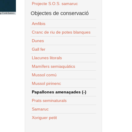
Projecte S.O.S. samaruc
Objectes de conservació
p Contributors
Amfibis
Cranc de riu de potes blanques
Dunes
Gall fer
Llacunes litorals
Mamífers semiaquàtics
Mussol comú
Mussol pirinenc
Papallones amenaçades (-)
Prats seminaturals
Samaruc
Xoriguer petit