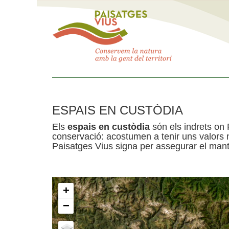
ESPAIS EN CUSTÒDIA
Els
espais en custòdia
són els indrets on 
conservació: acostumen a tenir uns valors n
Paisatges Vius signa per assegurar el mante
+
−