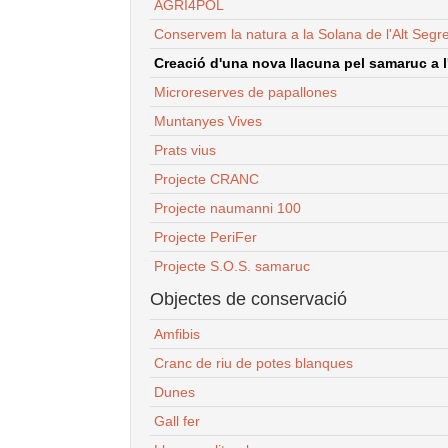
AGRI4POL
Conservem la natura a la Solana de l'Alt Segr
Creació d'una nova llacuna pel samaruc a l'
Microreserves de papallones
Muntanyes Vives
Prats vius
Projecte CRANC
Projecte naumanni 100
Projecte PeriFer
Projecte S.O.S. samaruc
Objectes de conservació
Amfibis
Cranc de riu de potes blanques
Dunes
Gall fer