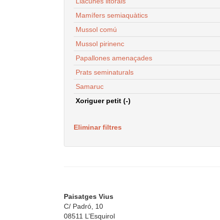
Llacunes litorals
Mamífers semiaquàtics
Mussol comú
Mussol pirinenc
Papallones amenaçades
Prats seminaturals
Samaruc
Xoriguer petit (-)
Eliminar filtres
Paisatges Vius
C/ Padró, 10
08511 L’Esquirol