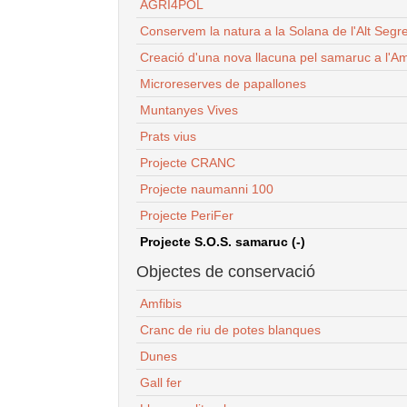
AGRI4POL
Conservem la natura a la Solana de l'Alt Segr
Creació d'una nova llacuna pel samaruc a l'Am
Microreserves de papallones
Muntanyes Vives
Prats vius
Projecte CRANC
Projecte naumanni 100
Projecte PeriFer
Projecte S.O.S. samaruc (-)
Objectes de conservació
Amfibis
Cranc de riu de potes blanques
Dunes
Gall fer