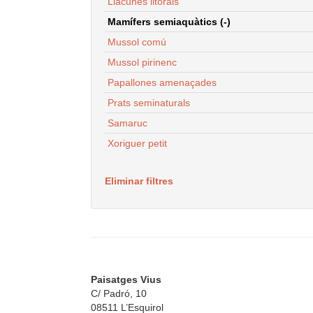
Llacunes litorals
Mamífers semiaquàtics (-)
Mussol comú
Mussol pirinenc
Papallones amenaçades
Prats seminaturals
Samaruc
Xoriguer petit
Eliminar filtres
Paisatges Vius
C/ Padró, 10
08511 L’Esquirol