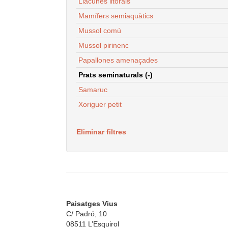
Llacunes litorals
Mamífers semiaquàtics
Mussol comú
Mussol pirinenc
Papallones amenaçades
Prats seminaturals (-)
Samaruc
Xoriguer petit
Eliminar filtres
Paisatges Vius
C/ Padró, 10
08511 L’Esquirol