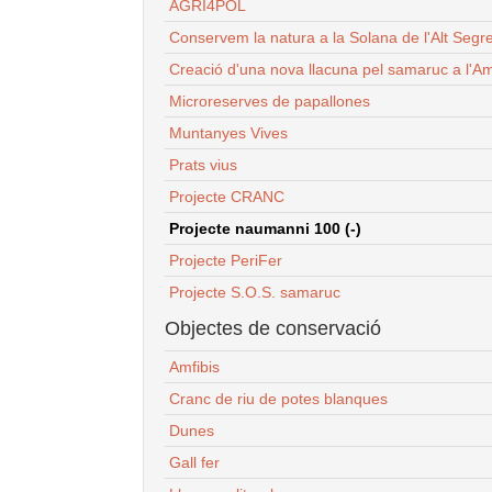
AGRI4POL
Conservem la natura a la Solana de l'Alt Segr
Creació d'una nova llacuna pel samaruc a l'Am
Microreserves de papallones
Muntanyes Vives
Prats vius
Projecte CRANC
Projecte naumanni 100 (-)
Projecte PeriFer
Projecte S.O.S. samaruc
Objectes de conservació
Amfibis
Cranc de riu de potes blanques
Dunes
Gall fer