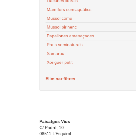
Llacunes litorals
Mamífers semiaquàtics
Mussol comú
Mussol pirinenc
Papallones amenaçades
Prats seminaturals
Samaruc
Xoriguer petit
Eliminar filtres
Paisatges Vius
C/ Padró, 10
08511 L’Esquirol