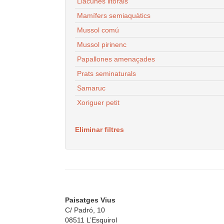
Llacunes litorals
Mamífers semiaquàtics
Mussol comú
Mussol pirinenc
Papallones amenaçades
Prats seminaturals
Samaruc
Xoriguer petit
Eliminar filtres
Paisatges Vius
C/ Padró, 10
08511 L’Esquirol