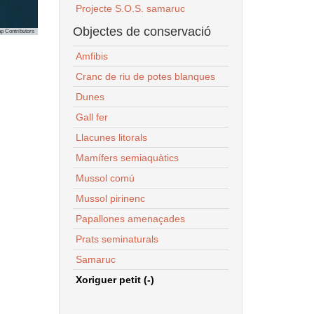
Projecte S.O.S. samaruc
Objectes de conservació
p Contributors
Amfibis
Cranc de riu de potes blanques
Dunes
Gall fer
Llacunes litorals
Mamífers semiaquàtics
Mussol comú
Mussol pirinenc
Papallones amenaçades
Prats seminaturals
Samaruc
Xoriguer petit (-)