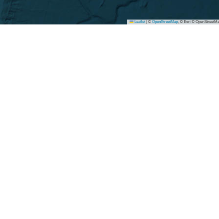
Leaflet
|
©
OpenStreetMap
, © Esri © OpenStreetMa