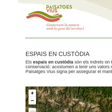
ESPAIS EN CUSTÒDIA
Els
espais en custòdia
són els indrets on 
conservació: acostumen a tenir uns valors n
Paisatges Vius signa per assegurar el mante
+
−