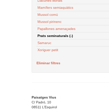
Llacunes litorals
Mamífers semiaquàtics
Mussol comú
Mussol pirinenc
Papallones amenaçades
Prats seminaturals (-)
Samaruc
Xoriguer petit
Eliminar filtres
Paisatges Vius
C/ Padró, 10
08511 L’Esquirol