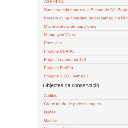
AGRI4POL
Conservem la natura a la Solana de l'Alt Segr
Creació d'una nova llacuna pel samaruc a l'Am
Microreserves de papallones
Muntanyes Vives
Prats vius
Projecte CRANC
Projecte naumanni 100
Projecte PeriFer
Projecte S.O.S. samaruc
Objectes de conservació
Amfibis
Cranc de riu de potes blanques
Dunes
Gall fer