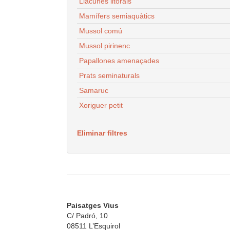
Llacunes litorals
Mamífers semiaquàtics
Mussol comú
Mussol pirinenc
Papallones amenaçades
Prats seminaturals
Samaruc
Xoriguer petit
Eliminar filtres
Paisatges Vius
C/ Padró, 10
08511 L’Esquirol