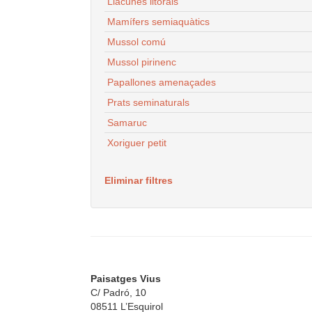
Llacunes litorals
Mamífers semiaquàtics
Mussol comú
Mussol pirinenc
Papallones amenaçades
Prats seminaturals
Samaruc
Xoriguer petit
Eliminar filtres
Paisatges Vius
C/ Padró, 10
08511 L’Esquirol