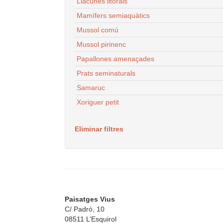
Llacunes litorals
Mamífers semiaquàtics
Mussol comú
Mussol pirinenc
Papallones amenaçades
Prats seminaturals
Samaruc
Xoriguer petit
Eliminar filtres
Paisatges Vius
C/ Padró, 10
08511 L’Esquirol