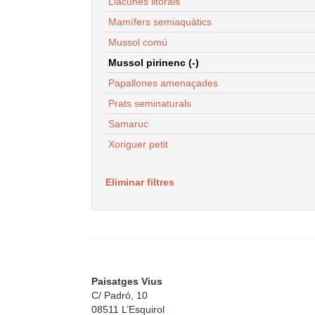
Llacunes litorals
Mamífers semiaquàtics
Mussol comú
Mussol pirinenc (-)
Papallones amenaçades
Prats seminaturals
Samaruc
Xoriguer petit
Eliminar filtres
Paisatges Vius
C/ Padró, 10
08511 L’Esquirol