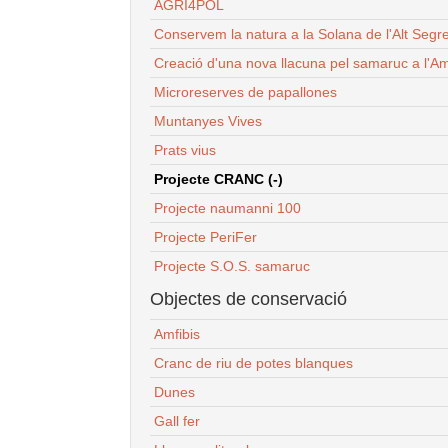
AGRI4POL
Conservem la natura a la Solana de l'Alt Segr
Creació d'una nova llacuna pel samaruc a l'Am
Microreserves de papallones
Muntanyes Vives
Prats vius
Projecte CRANC (-)
Projecte naumanni 100
Projecte PeriFer
Projecte S.O.S. samaruc
Objectes de conservació
Amfibis
Cranc de riu de potes blanques
Dunes
Gall fer